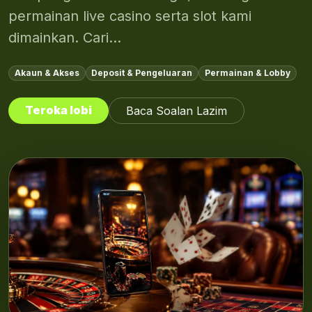
permainan live casino serta slot kami
dimainkan. Cari...
Akaun & Akses
Deposit & Pengeluaran
Permainan & Lobby
Teroka lobi
Baca Soalan Lazim