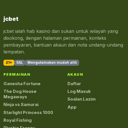
jcbet
jcbet ialah hab kasino dan sukan untuk wilayah yang
disokong, dengan halaman permainan, konteks
pembayaran, bantuan akaun dan nota undang-undang
tempatan.
21+
SSL
Mengutamakan mudah alih
PERMAINAN
AKAUN
Ganesha Fortune
Daftar
The Dog House
Log Masuk
Megaways
Soalan Lazim
Ninja vs Samurai
App
Starlight Princess 1000
Royal Fishing