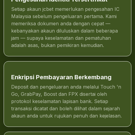
Setiap akaun jcbet memerlukan pengesahan IC
Malaysia sebelum pengeluaran pertama. Kami
memeriksa dokumen anda dengan cepat —
kebanyakan akaun diluluskan dalam beberapa
jam — supaya keselamatan dan pematuhan
adalah asas, bukan pemikiran kemudian.
Enkripsi Pembayaran Berkembang
Deposit dan pengeluaran anda melalui Touch 'n
Go, GrabPay, Boost dan FPX disertai oleh
protokol keselamatan lapisan bank. Setiap
transaksi dicatat dan boleh dilihat dalam sejarah
akaun anda untuk rujukan penuh dan kejelasan.