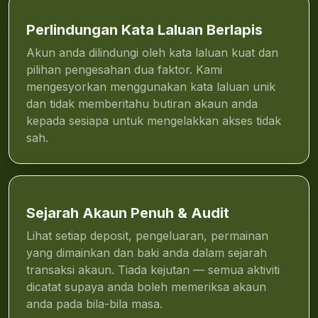
Perlindungan Kata Laluan Berlapis
Akun anda dilindungi oleh kata laluan kuat dan
pilihan pengesahan dua faktor. Kami
mengesyorkan menggunakan kata laluan unik
dan tidak memberitahu butiran akaun anda
kepada sesiapa untuk mengelakkan akses tidak
sah.
Sejarah Akaun Penuh & Audit
Lihat setiap deposit, pengeluaran, permainan
yang dimainkan dan baki anda dalam sejarah
transaksi akaun. Tiada kejutan — semua aktiviti
dicatat supaya anda boleh memeriksa akaun
anda pada bila-bila masa.