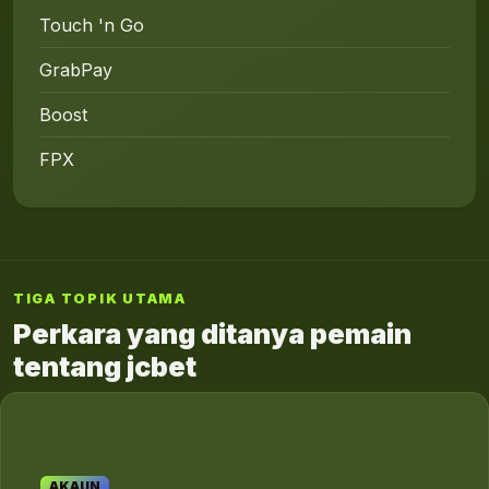
Touch 'n Go
GrabPay
Boost
FPX
TIGA TOPIK UTAMA
Perkara yang ditanya pemain
tentang jcbet
AKAUN