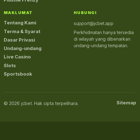
Plushie Frenzy
MAKLUMAT
HUBUNGI
Tentang Kami
support@jcbet.app
Terma & Syarat
Perkhidmatan hanya tersedia
di wilayah yang dibenarkan
Dasar Privasi
undang-undang tempatan.
Undang-undang
Live Casino
Slots
Sportsbook
Sitemap
© 2026 jcbet. Hak cipta terpelihara.