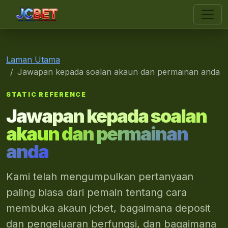
jcbet
Laman Utama
Jawapan kepada soalan akaun dan permainan anda
STATIC REFERENCE
Jawapan kepada soalan
akaun dan permainan
anda
Kami telah mengumpulkan pertanyaan
paling biasa dari pemain tentang cara
membuka akaun jcbet, bagaimana deposit
dan pengeluaran berfungsi, dan bagaimana