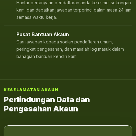
Hantar pertanyaan pendaftaran anda ke e-mel sokongan
kami dan dapatkan jawapan terperinci dalam masa 24 jam
semasa waktu kerja.
Pusat Bantuan Akaun
Cari jawapan kepada soalan pendaftaran umum,
peringkat pengesahan, dan masalah log masuk dalam
bahagian bantuan kendiri kami.
KESELAMATAN AKAUN
Perlindungan Data dan
Pengesahan Akaun