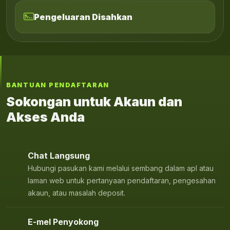
Pengeluaran Disahkan
BANTUAN PENDAFTARAN
Sokongan untuk Akaun dan
Akses Anda
Chat Langsung
Hubungi pasukan kami melalui sembang dalam apl atau
laman web untuk pertanyaan pendaftaran, pengesahan
akaun, atau masalah deposit.
E-mel Penyokong