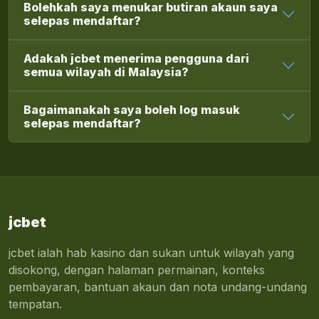
Bolehkah saya menukar butiran akaun saya
selepas mendaftar?
Adakah jcbet menerima pengguna dari
semua wilayah di Malaysia?
Bagaimanakah saya boleh log masuk
selepas mendaftar?
jcbet
jcbet ialah hab kasino dan sukan untuk wilayah yang
disokong, dengan halaman permainan, konteks
pembayaran, bantuan akaun dan nota undang-undang
tempatan.