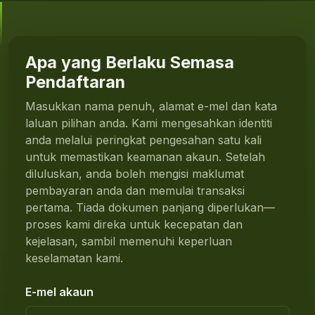
Apa yang Berlaku Semasa
Pendaftaran
Masukkan nama penuh, alamat e-mel dan kata
laluan pilihan anda. Kami mengesahkan identiti
anda melalui peringkat pengesahan satu kali
untuk memastikan keamanan akaun. Setelah
diluluskan, anda boleh mengisi maklumat
pembayaran anda dan memulai transaksi
pertama. Tiada dokumen panjang diperlukan—
proses kami direka untuk kecepatan dan
kejelasan, sambil memenuhi keperluan
keselamatan kami.
E-mel akaun