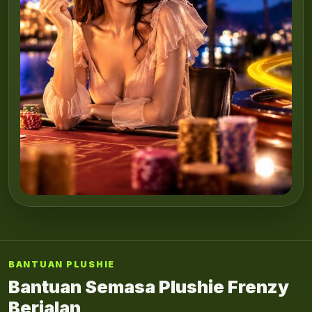
BANTUAN PLUSHIE
Bantuan Semasa Plushie Frenzy
Berjalan