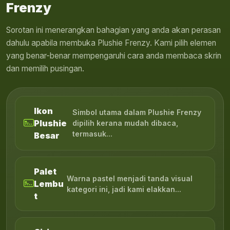
Frenzy
Sorotan ini menerangkan bahagian yang anda akan perasan
dahulu apabila membuka Plushie Frenzy. Kami pilih elemen
yang benar-benar mempengaruhi cara anda membaca skrin
dan memilih pusingan.
Ikon
Simbol utama dalam Plushie Frenzy
Plushie
dipilih kerana mudah dibaca,
termasuk...
Besar
Palet
Warna pastel menjadi tanda visual
Lembu
kategori ini, jadi kami elakkan...
t