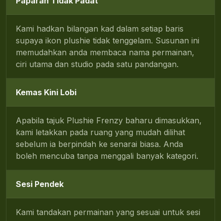
Paparan Tidak Padat
Kami hadkan bilangan kad dalam setiap baris
supaya ikon plushie tidak tenggelam. Susunan ini
memudahkan anda membaca nama permainan,
ciri utama dan studio pada satu pandangan.
Kemas Kini Lobi
Apabila tajuk Plushie Frenzy baharu dimasukkan,
kami letakkan pada ruang yang mudah dilihat
sebelum ia berpindah ke senarai biasa. Anda
boleh mencuba tanpa menggali banyak kategori.
Sesi Pendek
Kami tandakan permainan yang sesuai untuk sesi