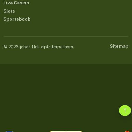
Live Casino
Slots
Sportsbook
Sitemap
© 2026 jcbet. Hak cipta terpelihara.