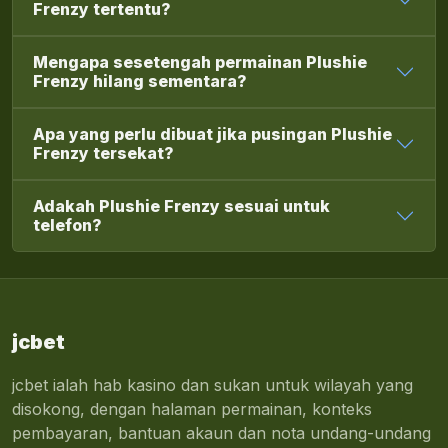
Frenzy tertentu?
Mengapa sesetengah permainan Plushie
Frenzy hilang sementara?
Apa yang perlu dibuat jika pusingan Plushie
Frenzy tersekat?
Adakah Plushie Frenzy sesuai untuk
telefon?
jcbet
jcbet ialah hab kasino dan sukan untuk wilayah yang
disokong, dengan halaman permainan, konteks
pembayaran, bantuan akaun dan nota undang-undang