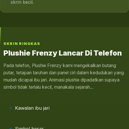
skrin kecil.
SKRIN RINGKAS
Plushie Frenzy Lancar Di Telefon
Pada telefon, Plushie Frenzy kami mengekalkan butang
putar, tetapan taruhan dan panel ciri dalam kedudukan yang
mudah dicapai ibu jari. Animasi plushie dipadatkan supaya
simbol tidak terlalu kecil, manakala sejarah...
Kawalan ibu jari
Simbol besar