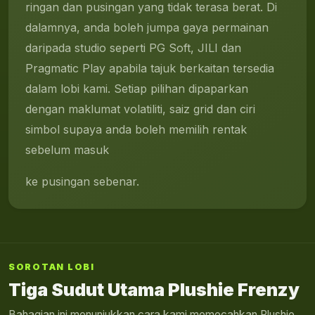
ringan dan pusingan yang tidak terasa berat. Di
dalamnya, anda boleh jumpa gaya permainan
daripada studio seperti PG Soft, JILI dan
Pragmatic Play apabila tajuk berkaitan tersedia
dalam lobi kami. Setiap pilihan dipaparkan
dengan maklumat volatiliti, saiz grid dan ciri
simbol supaya anda boleh memilih rentak
sebelum masuk
ke pusingan sebenar.
SOROTAN LOBI
Tiga Sudut Utama Plushie Frenzy
Bahagian ini menunjukkan cara kami memecahkan Plushie