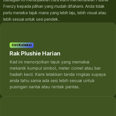
Frenzy kepada pilihan yang mudah difahami. Anda tidak
perlu meneka tajuk mana yang lebih laju, lebih visual atau
lebih sesuai untuk sesi pendek.
Ciri Koleksi
Rak Plushie Harian
Kad ini menonjolkan tajuk yang memakai
mekanik kumpul simbol, meter comel atau bar
hadiah kecil. Kami letakkan tanda ringkas supaya
anda tahu sama ada sesi lebih sesuai untuk
pusingan santai atau rentak pantas.