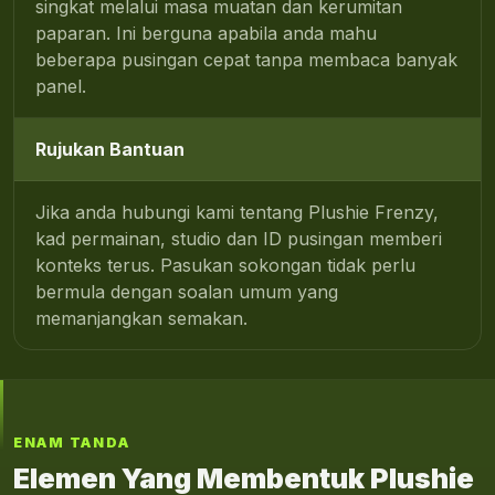
singkat melalui masa muatan dan kerumitan
paparan. Ini berguna apabila anda mahu
beberapa pusingan cepat tanpa membaca banyak
panel.
Rujukan Bantuan
Jika anda hubungi kami tentang Plushie Frenzy,
kad permainan, studio dan ID pusingan memberi
konteks terus. Pasukan sokongan tidak perlu
bermula dengan soalan umum yang
memanjangkan semakan.
ENAM TANDA
Elemen Yang Membentuk Plushie